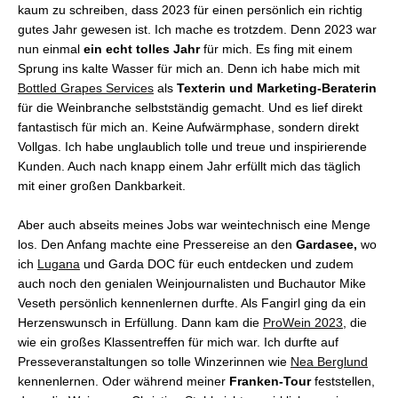
kaum zu schreiben, dass 2023 für einen persönlich ein richtig
gutes Jahr gewesen ist. Ich mache es trotzdem. Denn 2023 war
nun einmal
ein echt tolles Jahr
für mich. Es fing mit einem
Sprung ins kalte Wasser für mich an. Denn ich habe mich mit
Bottled Grapes Services
als
Texterin und Marketing-Beraterin
für die Weinbranche selbstständig gemacht. Und es lief direkt
fantastisch für mich an. Keine Aufwärmphase, sondern direkt
Vollgas. Ich habe unglaublich tolle und treue und inspirierende
Kunden. Auch nach knapp einem Jahr erfüllt mich das täglich
mit einer großen Dankbarkeit.
Aber auch abseits meines Jobs war weintechnisch eine Menge
los. Den Anfang machte eine Pressereise an den
Gardasee,
wo
ich
Lugana
und Garda DOC für euch entdecken und zudem
auch noch den genialen Weinjournalisten und Buchautor Mike
Veseth persönlich kennenlernen durfte. Als Fangirl ging da ein
Herzenswunsch in Erfüllung. Dann kam die
ProWein 2023
, die
wie ein großes Klassentreffen für mich war. Ich durfte auf
Presseveranstaltungen so tolle Winzerinnen wie
Nea Berglund
kennenlernen. Oder während meiner
Franken-Tour
feststellen,