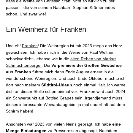
dass die Weine von Christian Stahl nicht so wirklich zu mir
passen - die von seinem Nachbarn Stephan Krämer indes
schon. Und zwar wie!
Ein Weinherz für Franken
Und eh!
Franken
! Die Weinregion ist mir 2023 mega ans Herz
gewachsen. Ich habe mich in die Weine von
Paul Weltner
schockverliebt - ebenso wie in die
alten Reben von Markus
Schmachtenberger
. Die
Vorpremiere der Großen Gewächse
aus Franken
führte mich dann Ende August erneut in die
wunderschöne Weinregion. Und auch Ende Oktober machte ich
dort nach meinem
Südtirol-Urlaub
noch einmal Halt. Ich warne
dich an dieser Stelle schon einmal vor: Franken wird auch 2024
ein Schwerpunkt auf Bottled Grapes sein. Irgendjemand muss
dieses interessante Weinanbaugebiet ja mal dauerhaft auf dem
Schirm haben!
Ansonsten war 2023 von vielen Neins geprägt. Ich habe
eine
Menge Einladungen
zu Pressereisen abgesagt. Nachdem