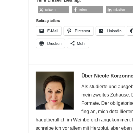
Teile diesen Beitrag:
twittern
teilen
mitteilen
Beitrag teilen:
E-Mail
Pinterest
LinkedIn
Drucken
Mehr
alter
Wein
Über
Nicole Korzonn
Bottled
Als studierte und ausgeb
Grapes
mein zweites Zuhause. De
Depot
Formate. Der obligatori
fehlerhafter
Wein
fing an, mich detailliert
hauptberuflich im Weinbereich angekommen. B
Wein
schreibe ich vor allem mit Herzblut, aber ebe
Weindepot