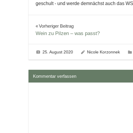
geschult - und werde demnächst auch das W
Weinherstellung
Weinsäure
Weinstein-
Beitragsnavigation
Vorheriger Beitrag
Kristalle
Wein zu Pilzen – was passt?
Winzer
25. August 2020
Nicole Korzonnek
Kommentar verfassen