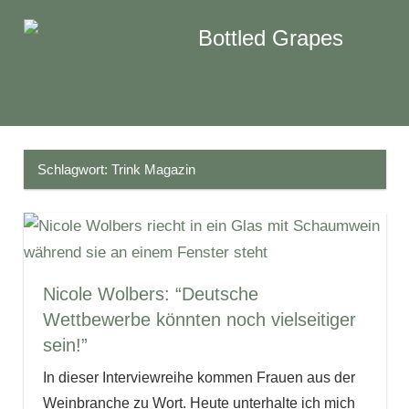
Zum
Bottled Grapes
Inhalt
springen
Weinblog
Menü
Schlagwort:
Trink Magazin
Nicole Wolbers: “Deutsche
Wettbewerbe könnten noch vielseitiger
sein!”
In dieser Interviewreihe kommen Frauen aus der
Weinbranche zu Wort. Heute unterhalte ich mich